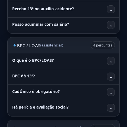
Recebo 13º no auxílio-acidente?
⌄
Posso acumular com salário?
⌄
BPC / LOAS
(assistencial)
4 perguntas
O que é o BPC/LOAS?
⌄
BPC dá 13º?
⌄
CadÚnico é obrigatório?
⌄
Há perícia e avaliação social?
⌄