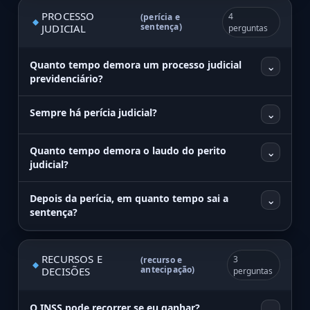
PROCESSO
4
(perícia e
sentença)
JUDICIAL
perguntas
Quanto tempo demora um processo judicial
⌄
previdenciário?
Sempre há perícia judicial?
⌄
Quanto tempo demora o laudo do perito
⌄
judicial?
Depois da perícia, em quanto tempo sai a
⌄
sentença?
RECURSOS E
3
(recurso e
antecipação)
DECISÕES
perguntas
O INSS pode recorrer se eu ganhar?
⌄